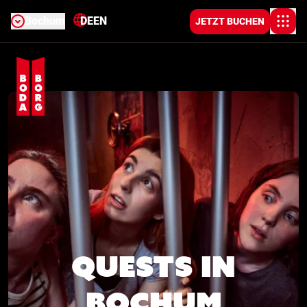
Bochum
DE
EN
JETZT BUCHEN
Quests in
Bochum